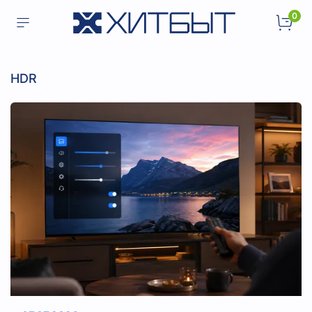
0
HDR