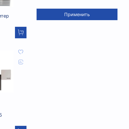
Применить
итер
5