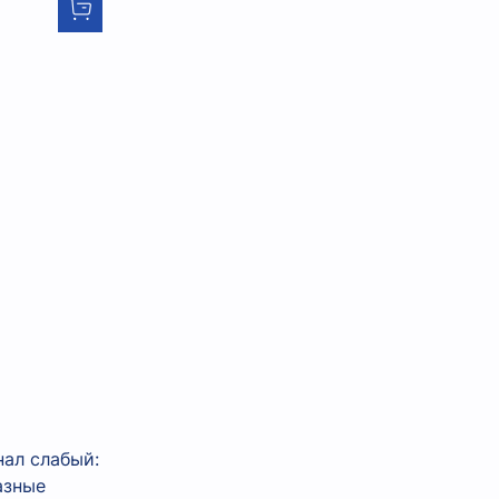
нал слабый:
азные