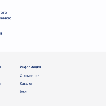
того
реннюю
 в
м
Информация
ы
О компании
а
Каталог
Блог