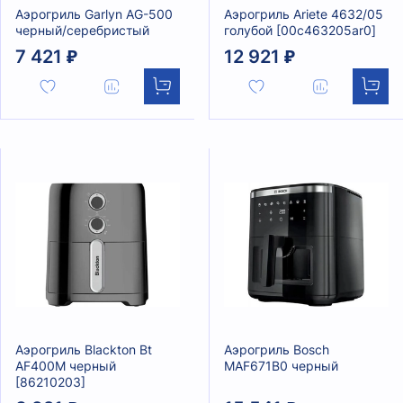
Аэрогриль Garlyn AG-500
Аэрогриль Ariete 4632/05
черный/серебристый
голубой [00c463205ar0]
7 421 ₽
12 921 ₽
Аэрогриль Blackton Bt
Аэрогриль Bosch
AF400M черный
MAF671B0 черный
[86210203]