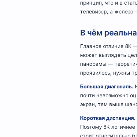
принцип, что и в стат
телевизор, а железо 
В чём реальна
Главное отличие 8K 
может выглядеть цель
панорамы — теоретич
проявилось, нужны т
Большая диагональ.
Н
почти невозможно оц
экран, тем выше шанс
Короткая дистанция.
Поэтому 8K логичнее 
стоит относительно б