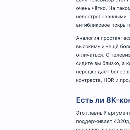
очень чётко. На тако
невостребованными. З
антибликовое покрыти
Аналогия простая: е
высоким» и «ещё бол
отличаться. С телеви
сидите вы близко, а 
нередко даёт более 
контраста, HDR и про
Есть ли 8K-ко
Это главный аргумент
поддерживает 4320p,
сериалов, спорта и ст