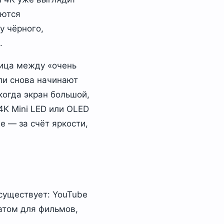
аются
у чёрного,
.
ница между «очень
ли снова начинают
когда экран большой,
4K Mini LED или OLED
 — за счёт яркости,
 существует: YouTube
атом для фильмов,