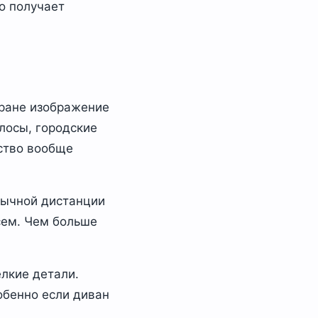
то получает
кране изображение
лосы, городские
ство вообще
бычной дистанции
сем. Чем больше
елкие детали.
обенно если диван