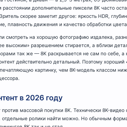
м расстоянии дополнительные пиксели 8K часто ост
ритель скорее заметит другое: яркость HDR, глубин
е, плавность движения и качество обработки цвета
сли смотреть на хорошую фотографию издалека, раз
ее высоким» разрешением стирается, а вблизи дета
зорами так же — 8K раскрывается не сам по себе, а 
контент действительно детальный. Поэтому хороший 
впечатляющую картинку, чем 8K-модель классом ниже
цессора.
нтент в 2026 году
 против массовой покупки 8K. Технически 8K-видео
 отдельные ролики найти можно. Но обычным форм
римингов 8K так и не стал.