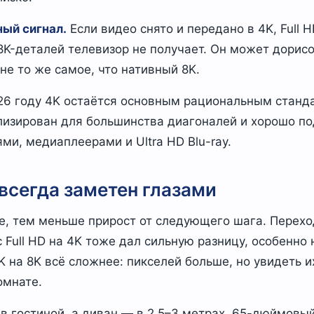
ый сигнал.
Если видео снято и передано в 4K, Full 
8K-деталей телевизор не получает. Он может дори
 не то же самое, что нативный 8K.
26 году 4K остаётся основным рациональным станд
лизирован для большинства диагоналей и хорошо п
ми, медиаплеерами и Ultra HD Blu-ray.
всегда заметен глазами
, тем меньше прирост от следующего шага. Переход
с Full HD на 4K тоже дал сильную разницу, особенно
4K на 8K всё сложнее: пикселей больше, но увидеть
омнате.
 в гостиной, а диван — в 2,5–3 метрах, 65-дюймовы