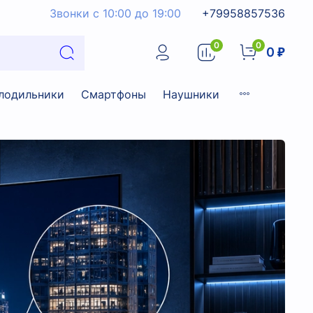
Звонки с 10:00 до 19:00
+79958857536
0
0
0 ₽
лодильники
Смартфоны
Наушники