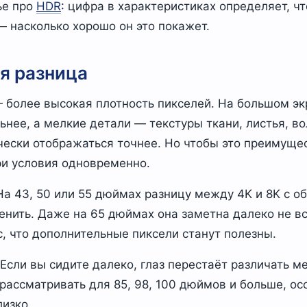
ье про
HDR
: цифра в характеристиках определяет, ч
— насколько хорошо он это покажет.
я разница
— более высокая плотность пикселей. На большом э
нее, а мелкие детали — текстуры ткани, листья, во
ески отображаться точнее. Но чтобы это преимуще
ри условия одновременно.
а 43, 50 или 55 дюймах разницу между 4K и 8K с о
енить. Даже на 65 дюймах она заметна далеко не в
, что дополнительные пиксели станут полезны.
Если вы сидите далеко, глаз перестаёт различать м
рассматривать для 85, 98, 100 дюймов и больше, ос
лизко.