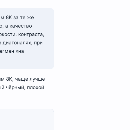
м 8K за те же
о, а качество
ркости, контраста,
 диагоналях, при
лагман «на
ым 8K, чаще лучше
ый чёрный, плохой