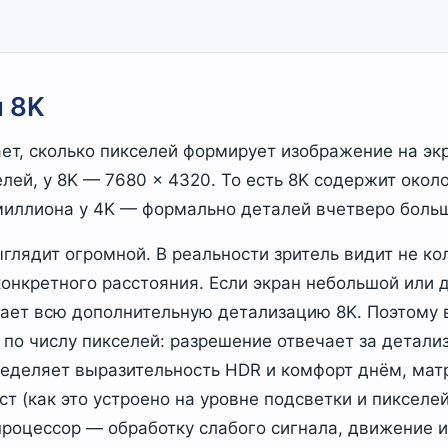
и 8K
т, сколько пикселей формирует изображение на экр
елей, у 8K — 7680 × 4320. То есть 8K содержит око
 миллиона у 4K — формально деталей вчетверо боль
глядит огромной. В реальности зритель видит не ко
конкретного расстояния. Если экран небольшой или д
чает всю дополнительную детализацию 8K. Поэтому 
 по числу пикселей: разрешение отвечает за детализ
пределяет выразительность HDR и комфорт днём, мат
ст (как это устроено на уровне подсветки и пикселе
 процессор — обработку слабого сигнала, движение и