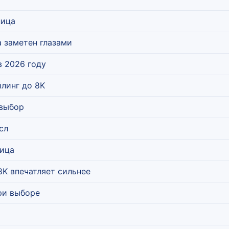
ница
а заметен глазами
в 2026 году
йлинг до 8K
 выбор
сл
лица
8K впечатляет сильнее
ри выборе