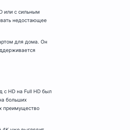
HD или с сильным
совать недостающее
артом для дома. Он
оддерживается
 с HD на Full HD был
 на больших
 их преимущество
й 4K уже выглядит