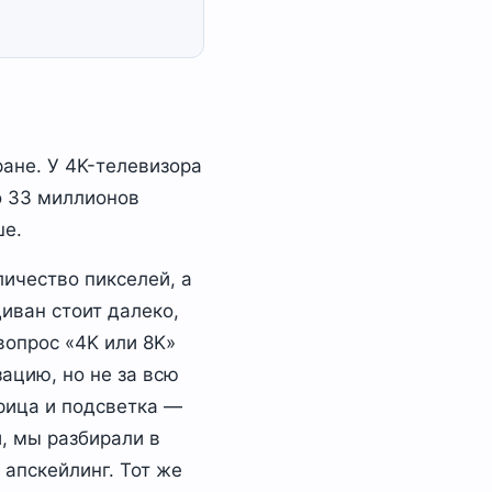
ане. У 4K-телевизора
ло 33 миллионов
ше.
личество пикселей, а
иван стоит далеко,
вопрос «4K или 8K»
ацию, но не за всю
рица и подсветка —
й, мы разбирали в
 апскейлинг. Тот же