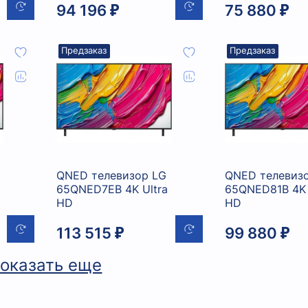
94 196 ₽
75 880 ₽
Предзаказ
Предзаказ
QNED телевизор LG
QNED телевиз
65QNED7EB 4K Ultra
65QNED81B 4K 
HD
HD
113 515 ₽
99 880 ₽
оказать еще