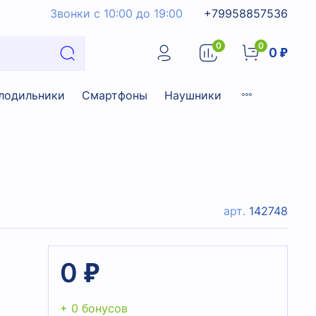
Звонки с 10:00 до 19:00
+79958857536
0
0
0 ₽
лодильники
Смартфоны
Наушники
арт.
142748
0 ₽
+ 0 бонусов