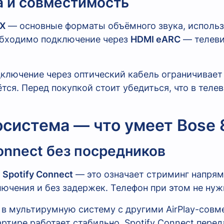
а и совместимость
:X
— основные форматы объёмного звука, использ
еобходимо подключение через
HDMI eARC
— телеви
лючение через оптический кабель ограничивает ф
тся. Перед покупкой стоит убедиться, что в теле
осистема — что умеет Bose 
 Connect без посредников
и
Spotify Connect
— это означает стриминг напрям
лючения и без задержек. Телефон при этом не нуж
50 в мультирумную систему с другими AirPlay-со
артире работает стабильно. Spotify Connect пере