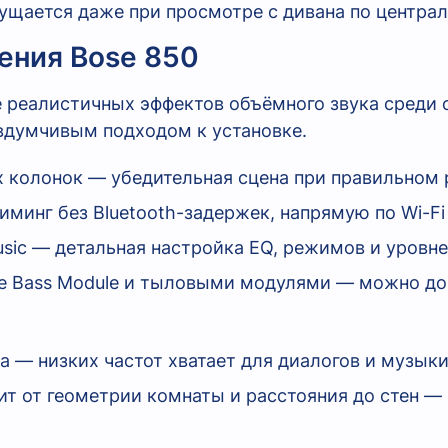
щается даже при просмотре с дивана по централ
ения Bose 850
е реалистичных эффектов объёмного звука среди 
вдумчивым подходом к установке.
х колонок — убедительная сцена при правильном
триминг без Bluetooth-задержек, напрямую по Wi-Fi
sic — детальная настройка EQ, режимов и уровне
 Bass Module и тыловыми модулями — можно дор
 — низких частот хватает для диалогов и музыки
ит от геометрии комнаты и расстояния до стен —