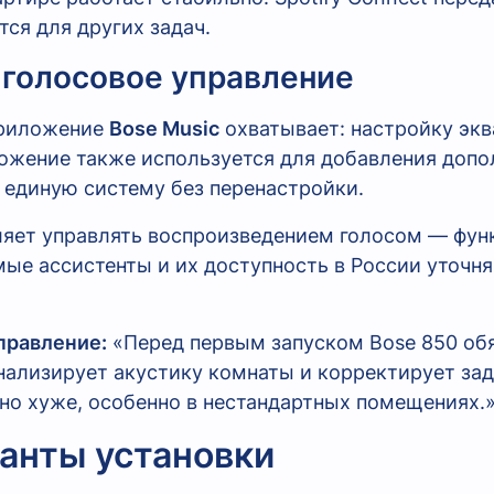
ся для других задач.
 голосовое управление
приложение
Bose Music
охватывает: настройку экв
ложение также используется для добавления доп
в единую систему без перенастройки.
яет управлять воспроизведением голосом — функц
ые ассистенты и их доступность в России уточн
правление:
«Перед первым запуском Bose 850 обя
нализирует акустику комнаты и корректирует зад
но хуже, особенно в нестандартных помещениях.
ианты установки