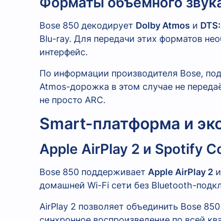
Форматы объёмного звук
Bose 850 декодирует
Dolby Atmos
и
DTS
Blu-ray. Для передачи этих форматов н
интерфейс.
По информации производителя Bose, подк
Atmos-дорожка в этом случае не передаё
не просто ARC.
Smart-платформа и эк
Apple AirPlay 2 и Spotify
Bose 850 поддерживает
Apple AirPlay 2
домашней Wi-Fi сети без Bluetooth-подк
AirPlay 2 позволяет объединить Bose 8
синхронное воспроизведение по всей кв