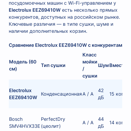
посудомоечных машин с Wi-Fi-управлением у
Electrolux EEZ69410W
есть несколько прямых
конкурентов, доступных на российском рынке.
Ключевые различия — в типе сушки, шуме и
наличии дополнительных корзин.
Сравнение Electrolux EEZ69410W с конкурентами 
Класс
Модель (60
мойки
Тип сушки
Шум
Вместим
см)
/
сушки
Electrolux
42
Конденсационная
A / A
15 компл
EEZ69410W
дБ
Bosch
PerfectDry
44
A / A
14 компл
SMV4HVX33E
(цеолит)
дБ