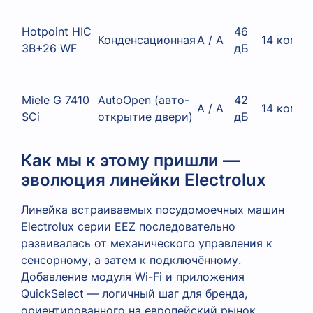
Hotpoint HIC
46
Конденсационная
A / A
14 компл
3B+26 WF
дБ
Miele G 7410
AutoOpen (авто-
42
A / A
14 компл
SCi
открытие двери)
дБ
Как мы к этому пришли —
эволюция линейки Electrolux
Линейка встраиваемых посудомоечных машин
Electrolux серии EEZ последовательно
развивалась от механического управления к
сенсорному, а затем к подключённому.
Добавление модуля Wi-Fi и приложения
QuickSelect — логичный шаг для бренда,
ориентированного на европейский рынок