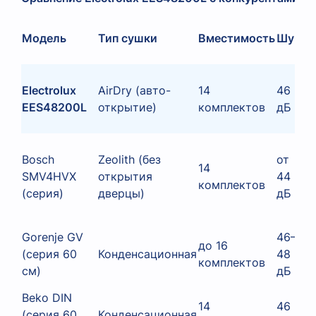
Модель
Тип сушки
Вместимость
Шум
П
Electrolux
AirDry (авто-
14
46
8
EES48200L
открытие)
комплектов
дБ
Bosch
Zeolith (без
от
14
SMV4HVX
открытия
44
6
комплектов
(серия)
дверцы)
дБ
Gorenje GV
46–
до 16
(серия 60
Конденсационная
48
5
комплектов
см)
дБ
Beko DIN
14
46
(серия 60
Конденсационная
5