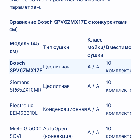
параметрам.
Сравнение Bosch SPV6ZMX17E с конкурентами — у
см)
Класс
Модель (45
Тип сушки
мойки/
Вместимость
см)
сушки
Bosch
10
Цеолитная
А / А
SPV6ZMX17E
комплектов
Siemens
10
Цеолитная
А / А
SR65ZX10MR
комплектов
Electrolux
10
Конденсационная
А / А
EEM63310L
комплектов
Miele G 5000
AutoOpen
10
А / А
SCVi
(конвекция)
комплектов