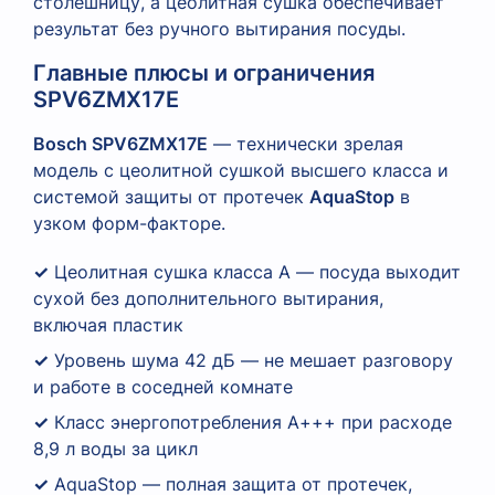
столешницу, а цеолитная сушка обеспечивает
результат без ручного вытирания посуды.
Главные плюсы и ограничения
SPV6ZMX17E
Bosch SPV6ZMX17E
— технически зрелая
модель с цеолитной сушкой высшего класса и
системой защиты от протечек
AquaStop
в
узком форм-факторе.
✓
Цеолитная сушка класса А — посуда выходит
сухой без дополнительного вытирания,
включая пластик
✓
Уровень шума 42 дБ — не мешает разговору
и работе в соседней комнате
✓
Класс энергопотребления А+++ при расходе
8,9 л воды за цикл
✓
AquaStop — полная защита от протечек,