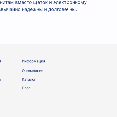
гнитам вместо щеток и электронному
звычайно надежны и долговечны.
м
Информация
ы
О компании
а
Каталог
Блог