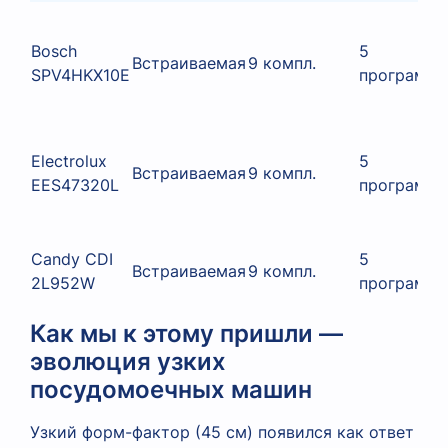
Bosch
5
Встраиваемая
9 компл.
SPV4HKX10E
программ
Electrolux
5
Встраиваемая
9 компл.
EES47320L
программ
Candy CDI
5
Встраиваемая
9 компл.
2L952W
программ
Как мы к этому пришли —
эволюция узких
посудомоечных машин
Узкий форм-фактор (45 см) появился как ответ