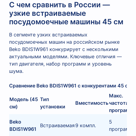
С чем сравнить в России —
узкие встраиваемые
посудомоечные машины 45 см
В сегменте узких встраиваемых
посудомоечных машин на российском рынке
Beko BDIS1W961 конкурирует с несколькими
актуальными моделями. Ключевые отличия —
тип двигателя, набор программ и уровень
шума.
Сравнение Beko BDIS1W961 с конкурентами 45 см 
Макс.
Модель (45
Тип
Вместимость
частота /
см)
установки
программ
Beko
5
Встраиваемая
9 компл.
BDIS1W961
программ