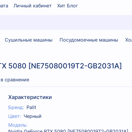
ата
Личный кабинет
Хит Блог
Сушильные машины
Посудомоечные машины
Хо
 RTX 5080 [NE75080019T2-GB2031A]
 в сравнение
Характеристики
Бренд:
Palit
Цвет:
Черный
Модель:
Nvidia GeForce RTX 5080 [NE75080019T2-GB2031A]