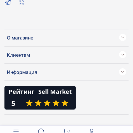
О магазине
Клиентам
Информация
Рейтинг
Sell Market
★
★
★
★
★
★
★
★
★
★
5