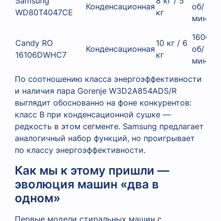
Samsung
8 кг / 5
Конденсационная
об/
WD80T4047CE
кг
мин
1600
Candy RO
10 кг / 6
Конденсационная
об/
16106DWHC7
кг
мин
По соотношению класса энергоэффективности
и наличия пара Gorenje W3D2A854ADS/R
выглядит обоснованно на фоне конкурентов:
класс B при конденсационной сушке —
редкость в этом сегменте. Samsung предлагает
аналогичный набор функций, но проигрывает
по классу энергоэффективности.
Как мы к этому пришли —
эволюция машин «два в
одном»
Первые модели стиральных машин с