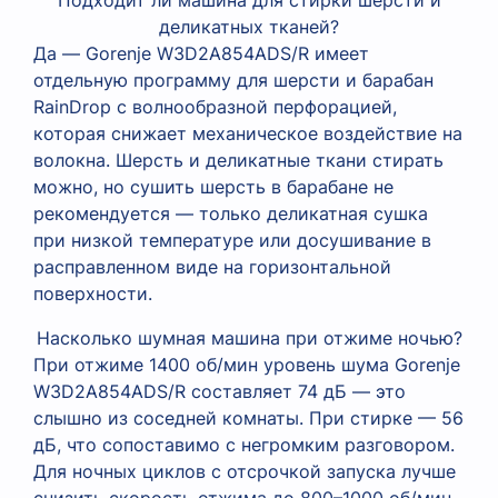
Подходит ли машина для стирки шерсти и
деликатных тканей?
Да — Gorenje W3D2A854ADS/R имеет
отдельную программу для шерсти и барабан
RainDrop с волнообразной перфорацией,
которая снижает механическое воздействие на
волокна. Шерсть и деликатные ткани стирать
можно, но сушить шерсть в барабане не
рекомендуется — только деликатная сушка
при низкой температуре или досушивание в
расправленном виде на горизонтальной
поверхности.
Насколько шумная машина при отжиме ночью?
При отжиме 1400 об/мин уровень шума Gorenje
W3D2A854ADS/R составляет 74 дБ — это
слышно из соседней комнаты. При стирке — 56
дБ, что сопоставимо с негромким разговором.
Для ночных циклов с отсрочкой запуска лучше