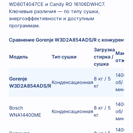
WD80T4047CE и Candy RO 16106DWHC7.
Ключевые различия — по типу сушки,
энергоэффективности и доступным
программам.
Сравнение Gorenje W3D2A854ADS/R с конкурентам
Загрузка
Макс.
Модель
Тип сушки
стирка /
отжим
сушка
1400
Gorenje
8 кг / 5
Конденсационная
об/
W3D2A854ADS/R
кг
мин
1400
Bosch
8 кг / 5
Конденсационная
об/
WNA14400ME
кг
мин
1400