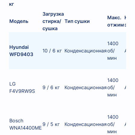
кг
Загрузка
Макс.
Кла
Модель
стирка/
Тип сушки
отжим
эне
сушка
1400
Hyundai
10 / 6 кг
Конденсационная
об/
A
WFD9403
мин
1400
LG
9 / 6 кг
Конденсационная
об/
A
F4V9RW9S
мин
1400
Bosch
9 / 5 кг
Конденсационная
об/
A
WNA14400ME
мин