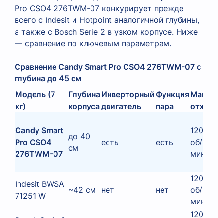
Pro CSO4 276TWM-07 конкурирует прежде
всего с Indesit и Hotpoint аналогичной глубины,
а также с Bosch Serie 2 в узком корпусе. Ниже
— сравнение по ключевым параметрам.
Сравнение Candy Smart Pro CSO4 276TWM-07 с кон
глубина до 45 см
Модель (7
Глубина
Инверторный
Функция
Макс.
кг)
корпуса
двигатель
пара
отжим
Candy Smart
1200
до 40
Pro CSO4
есть
есть
об/
см
276TWM-07
мин
1200
Indesit BWSA
~42 см
нет
нет
об/
71251 W
мин
1200