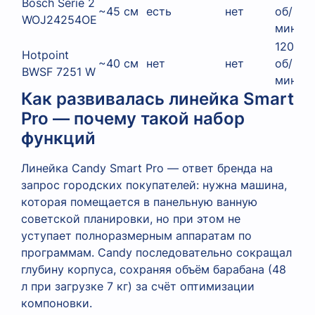
Bosch Serie 2
~45 см
есть
нет
об/
WOJ24254OE
мин
1200
Hotpoint
~40 см
нет
нет
об/
BWSF 7251 W
мин
Как развивалась линейка Smart
Pro — почему такой набор
функций
Линейка Candy Smart Pro — ответ бренда на
запрос городских покупателей: нужна машина,
которая помещается в панельную ванную
советской планировки, но при этом не
уступает полноразмерным аппаратам по
программам. Candy последовательно сокращал
глубину корпуса, сохраняя объём барабана (48
л при загрузке 7 кг) за счёт оптимизации
компоновки.