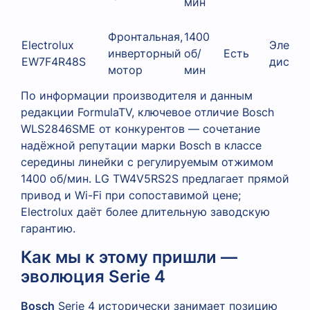
мин
Фронтальная,
1400
Electrolux
Электр
инверторный
об/
Есть
EW7F4R48S
диспле
мотор
мин
По информации производителя и данным
редакции FormulaTV, ключевое отличие Bosch
WLS2846SME от конкурентов — сочетание
надёжной репутации марки Bosch в классе
середины линейки с регулируемым отжимом
1400 об/мин. LG TW4V5RS2S предлагает прямой
привод и Wi-Fi при сопоставимой цене;
Electrolux даёт более длительную заводскую
гарантию.
Как мы к этому пришли —
эволюция Serie 4
Bosch
Serie 4 исторически занимает позицию