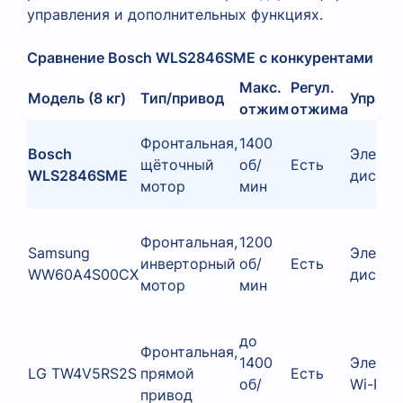
управления и дополнительных функциях.
Сравнение Bosch WLS2846SME с конкурентами в кл
Макс.
Регул.
Модель (8 кг)
Тип/привод
Управл
отжим
отжима
Фронтальная,
1400
Bosch
Электр
щёточный
об/
Есть
WLS2846SME
диспле
мотор
мин
Фронтальная,
1200
Samsung
Электр
инверторный
об/
Есть
WW60A4S00CX
диспле
мотор
мин
до
Фронтальная,
1400
Электр
LG TW4V5RS2S
прямой
Есть
об/
Wi-Fi
привод