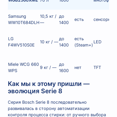
Samsung
10,5 кг /
до
есть
сенсорный
WW10T684DLH
—
1400
LG
до
есть
10 кг / —
LED
F4WV510S0E
1400
(Steam+)
Miele WCG 660
до
9 кг / —
нет
TFT
WPS
1600
Как мы к этому пришли —
эволюция Serie 8
Серия Bosch Serie 8 последовательно
развивалась в сторону автоматизации
контроля процесса стирки: от ручного выбора