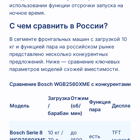
использовании функции отсрочки запуска на
ночное время.
С чем сравнить в России?
В сегменте фронтальных машин с загрузкой 10
кг и функцией пара на российском рынке
представлено несколько конкурентных
предложений. Ниже — сравнение ключевых
параметров моделей схожей вместимости.
Сравнение Bosch WGB2560XME с конкурентами — ф
Загрузка
Отжим
Функция
Модель
/
(об/
Дисплей
пара
барабан
мин)
Bosch Serie 8
10 кг /
до
TFT
есть
WGB2560XME
70 л
1600
многофунк