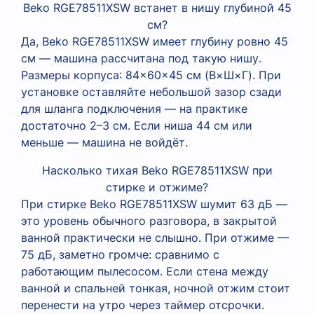
Beko RGE78511XSW встанет в нишу глубиной 45
см?
Да, Beko RGE78511XSW имеет глубину ровно 45
см — машина рассчитана под такую нишу.
Размеры корпуса: 84×60×45 см (В×Ш×Г). При
установке оставляйте небольшой зазор сзади
для шланга подключения — на практике
достаточно 2–3 см. Если ниша 44 см или
меньше — машина не войдёт.
Насколько тихая Beko RGE78511XSW при
стирке и отжиме?
При стирке Beko RGE78511XSW шумит 63 дБ —
это уровень обычного разговора, в закрытой
ванной практически не слышно. При отжиме —
75 дБ, заметно громче: сравнимо с
работающим пылесосом. Если стена между
ванной и спальней тонкая, ночной отжим стоит
перенести на утро через таймер отсрочки.