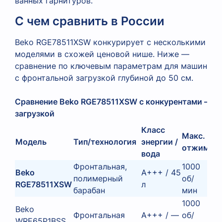
ванных гарнитуров.
С чем сравнить в России
Beko RGE78511XSW конкурирует с несколькими
моделями в схожей ценовой нише. Ниже —
сравнение по ключевым параметрам для машин
с фронтальной загрузкой глубиной до 50 см.
Сравнение Beko RGE78511XSW с конкурентами — у
загрузкой
Класс
Макс.
Модель
Тип/технология
энергии /
Гл
отжим
вода
Фронтальная,
1000
Beko
A+++ / 45
полимерный
об/
45
RGE78511XSW
л
барабан
мин
1000
Beko
Фронтальная
A+++ / —
об/
45
WRE65P1BSS