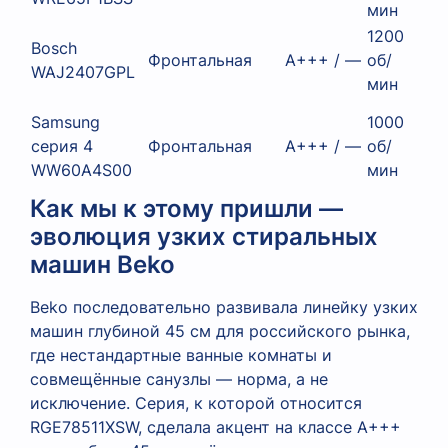
мин
1200
Bosch
Фронтальная
A+++ / —
об/
51
WAJ2407GPL
мин
Samsung
1000
серия 4
Фронтальная
A+++ / —
об/
45
WW60A4S00
мин
Как мы к этому пришли —
эволюция узких стиральных
машин Beko
Beko последовательно развивала линейку узких
машин глубиной 45 см для российского рынка,
где нестандартные ванные комнаты и
совмещённые санузлы — норма, а не
исключение. Серия, к которой относится
RGE78511XSW, сделала акцент на классе A+++