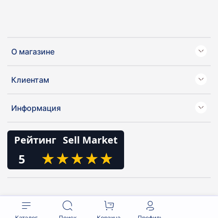
О магазине
Клиентам
Информация
Рейтинг
Sell Market
★
★
★
★
★
★
★
★
★
★
5
Каталог
Поиск
Корзина
Профиль