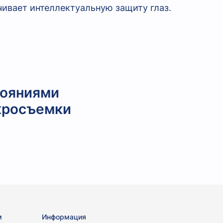
чивает интеллектуальную защиту глаз.
тояниями
кросъемки
м
Информация