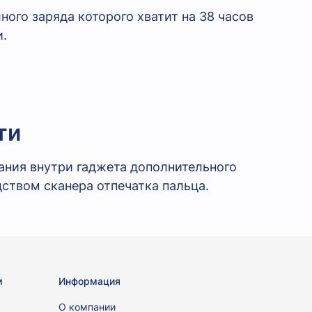
ого заряда которого хватит на 38 часов
и.
ти
ания внутри гаджета дополнительного
ством сканера отпечатка пальца.
м
Информация
ы
О компании