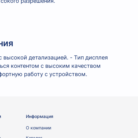
ысокого разрешения.
ния
 высокой детализацией. - Тип дисплея
ься контентом с высоким качеством
мфортную работу с устройством.
м
Информация
ы
О компании
а
Каталог