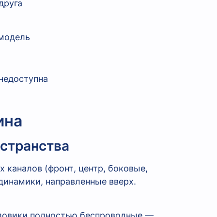
друга
 модель
недоступна
ина
странства
 каналов (фронт, центр, боковые,
 динамики, направленные вверх.
ловики полностью беспроводные —