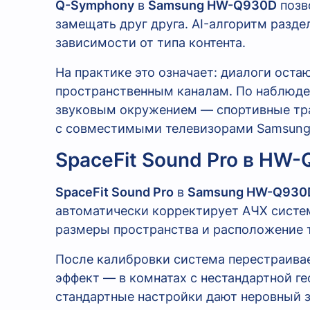
Q-Symphony
в
Samsung HW-Q930D
позв
замещать друг друга. AI-алгоритм раз
зависимости от типа контента.
На практике это означает: диалоги оста
пространственным каналам. По наблюден
звуковым окружением — спортивные тра
с совместимыми телевизорами Samsung
SpaceFit Sound Pro в HW
SpaceFit Sound Pro
в
Samsung HW-Q930
автоматически корректирует АЧХ систем
размеры пространства и расположение 
После калибровки система перестраивае
эффект — в комнатах с нестандартной г
стандартные настройки дают неровный з