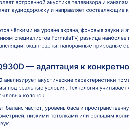
оляет встроенной акустике телевизора и каналам
деляет аудиодорожку и направляет составляющие
ются чёткими на уровне экрана, фоновые звуки и 
иям специалистов FormulaTV, разница наиболее 
нсляции, экшн-сцены, панорамные природные съ
.
-Q930D — адаптация к конкретн
D
анализирует акустические характеристики пом
ы под реальные условия. Технология учитывает 
тыловых колонок.
т баланс частот, уровень баса и пространственн
еометрией, низкими потолками или большим коли
вук.