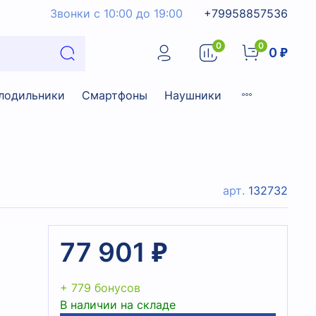
Звонки с 10:00 до 19:00
+79958857536
0
0
0 ₽
лодильники
Смартфоны
Наушники
арт.
132732
77 901 ₽
+ 779 бонусов
В наличии на складе