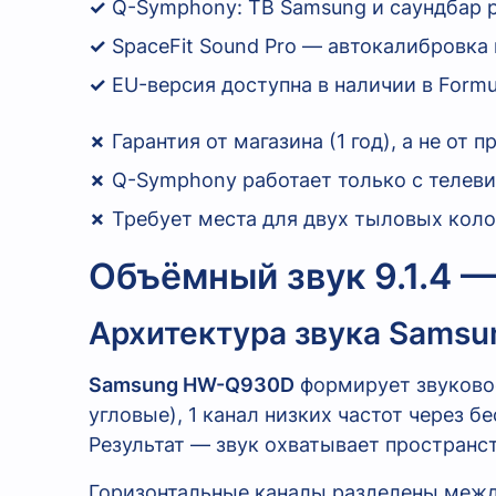
✓
Q-Symphony: ТВ Samsung и саундбар ра
✓
SpaceFit Sound Pro — автокалибровка
✓
EU-версия доступна в наличии в Form
✗
Гарантия от магазина (1 год), а не от
✗
Q-Symphony работает только с телев
✗
Требует места для двух тыловых кол
Объёмный звук 9.1.4 —
Архитектура звука Samsu
Samsung HW-Q930D
формирует звуковое 
угловые), 1 канал низких частот через 
Результат — звук охватывает пространств
Горизонтальные каналы разделены меж