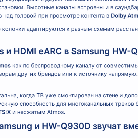
становки. Высотные каналы встроены и в саундбар
в над головой при просмотре контента в
Dolby At
 колонки адаптируются к разным схемам расстан
os и HDMI eARC в Samsung HW-
tmos
как по беспроводному каналу от совместимых
орам других брендов или к источнику напрямую.
уальна, когда ТВ уже смонтирован на стене и доп
скную способность для многоканальных треков б
TS:X
и несжатым Atmos.
Samsung и HW-Q930D звучат вм