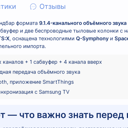
стики
Отзывы
ндбар формата
9.1.4-канального объёмного звука
бвуфер и две беспроводные тыловые колонки с н
TS:X
, оснащена технологиями
Q-Symphony
и
Spac
лельного импорта.
х каналов + 1 сабвуфер + 4 канала вверх
одная передача объёмного звука
ooth, приложение SmartThings
инхронизация с Samsung TV
 — что важно знать перед 