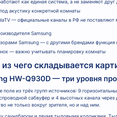
ботают как единая система, а не заменяют друг 
 под акустику конкретной комнаты
ulaTV — официальные каналы в РФ не поставляют
 производителя Samsung
изорами Samsung — с другими брендами функция 
онок — важно учитывать планировку комнаты
 из чего складывается карт
ng HW-Q930D — три уровня про
поле из трёх групп источников: 9 горизонтальных
беспроводной сабвуфер и 4 высотных канала через
о не только вокруг зрителя, но и над ним.
ду саундбаром и двумя тыловыми колонками. Ты