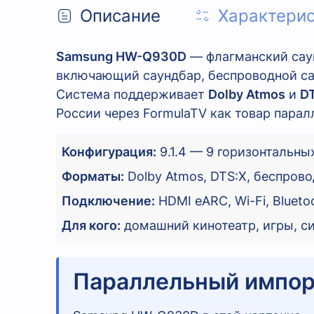
Описание
Характери
Samsung HW-Q930D
— флагманский сау
включающий саундбар, беспроводной са
Система поддерживает
Dolby Atmos
и
D
России через FormulaTV как товар парал
Конфигурация:
9.1.4 — 9 горизонтальны
Форматы:
Dolby Atmos, DTS:X, беспров
Подключение:
HDMI eARC, Wi-Fi, Bluet
Для кого:
домашний кинотеатр, игры, с
Параллельный импорт