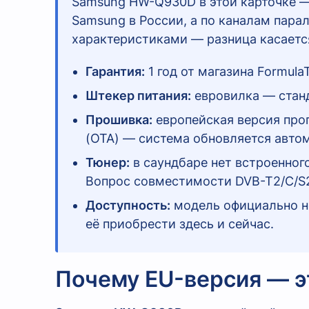
Samsung HW-Q930D в этой карточке 
Samsung в России, а по каналам пар
характеристиками — разница касается
Гарантия:
1 год от магазина Formula
Штекер питания:
евровилка — станд
Прошивка:
европейская версия про
(OTA) — система обновляется автом
Тюнер:
в саундбаре нет встроенног
Вопрос совместимости DVB-T2/C/S2 
Доступность:
модель официально н
её приобрести здесь и сейчас.
Почему EU-версия — э