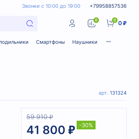
Звонки с 10:00 до 19:00
+79958857536
0
0
0 ₽
лодильники
Смартфоны
Наушники
арт.
131324
59 910 ₽
-30%
41 800 ₽