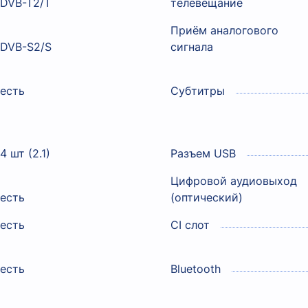
DVB-T2/T
телевещание
Приём аналогового
DVB-S2/S
сигнала
есть
Субтитры
4 шт (2.1)
Разъем USB
Цифровой аудиовыход
есть
(оптический)
есть
CI слот
есть
Bluetooth