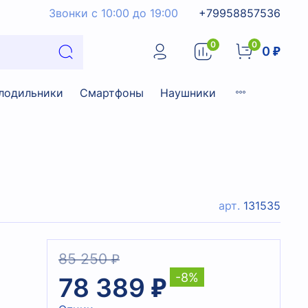
Звонки с 10:00 до 19:00
+79958857536
0
0
0 ₽
лодильники
Смартфоны
Наушники
арт.
131535
85 250 ₽
-8%
78 389 ₽