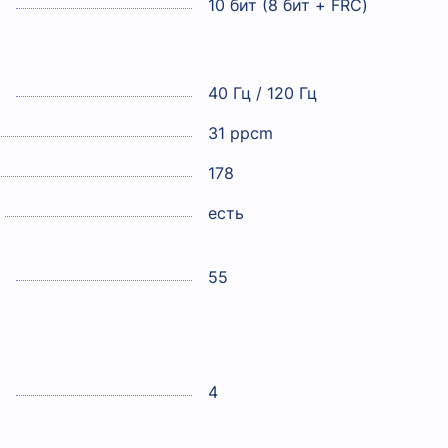
10 бит (8 бит + FRC)
40 Гц / 120 Гц
31 ppcm
178
есть
55
4