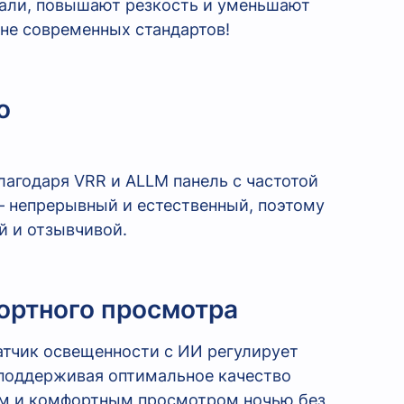
тали, повышают резкость и уменьшают
вне современных стандартов!
о
агодаря VRR и ALLM панель с частотой
— непрерывный и естественный, поэтому
й и отзывчивой.
ортного просмотра
атчик освещенности с ИИ регулирует
 поддерживая оптимальное качество
ем и комфортным просмотром ночью без