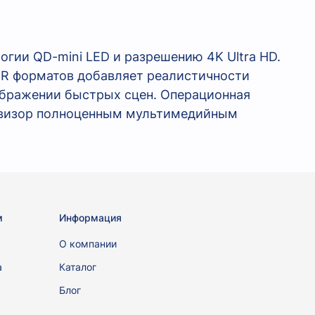
огии QD-mini LED и разрешению 4K Ultra HD.
HDR форматов добавляет реалистичности
ображении быстрых сцен. Операционная
левизор полноценным мультимедийным
м
Информация
ы
О компании
а
Каталог
Блог