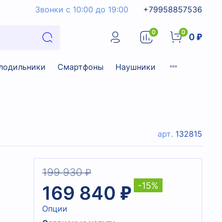
Звонки с 10:00 до 19:00
+79958857536
0
0
0 ₽
лодильники
Смартфоны
Наушники
арт.
132815
199 930 ₽
-15%
169 840 ₽
Опции