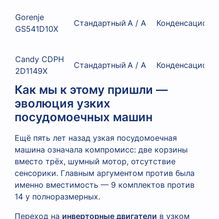
Gorenje
Стандартный
A / A
Конденсационн
GS541D10X
Candy CDPH
Стандартный
A / A
Конденсационн
2D1149X
Как мы к этому пришли —
эволюция узких
посудомоечных машин
Ещё пять лет назад узкая посудомоечная
машина означала компромисс: две корзины
вместо трёх, шумный мотор, отсутствие
сенсорики. Главным аргументом против была
именно вместимость — 9 комплектов против
14 у полноразмерных.
Переход на
инверторные двигатели
в узком