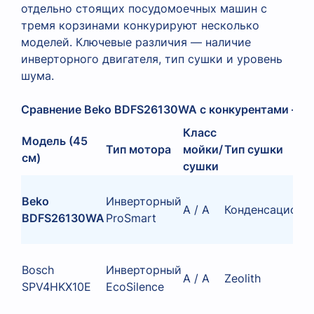
отдельно стоящих посудомоечных машин с
тремя корзинами конкурируют несколько
моделей. Ключевые различия — наличие
инверторного двигателя, тип сушки и уровень
шума.
Сравнение Beko BDFS26130WA с конкурентами — у
Класс
Модель (45
Тип мотора
мойки/
Тип сушки
см)
сушки
Beko
Инверторный
A / A
Конденсационн
BDFS26130WA
ProSmart
Bosch
Инверторный
A / A
Zeolith
SPV4HKX10E
EcoSilence