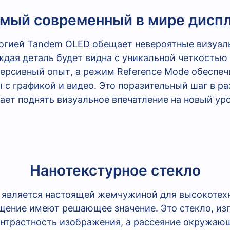
мый современный в мире дисп
ологией Tandem OLED обещает невероятные визуа
ждая деталь будет видна с уникальной четкостью 
рсивный опыт, а режим Reference Mode обеспечив
с графикой и видео. Это поразительный шаг в ра
ает поднять визуальное впечатление на новый уро
Нанотекстурное стекло
й является настоящей жемчужиной для высокотехн
щение имеют решающее значение. Это стекло, изг
онтрастность изображения, а рассеяние окружающ