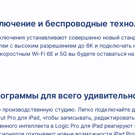
лючение и беспроводные техно
ючения устанавливают совершенно новый станда
леи с высоким разрешением до 6K и подключать 
коростным Wi-Fi 6E и 5G вы будете оставаться на
ограммы для всего удивительн
ю производственную студию. Легко подключайте до
Cut Pro для iPad, чтобы записывать, редактироват
нного интеллекта в Logic Pro для iPad реагирую
сионалов открывают новые возможности iPad Pr