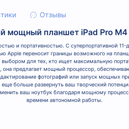
стики
Отзывы
й мощный планшет
iPad Pro
М4
остью и портативностью. С суперпортативной 11
ю Apple переносит границы возможного на планш
ым выбором для тех, кто ищет максимальную порта
, она предлагает мощный процессор, обеспечива
едактирование фотографий или запуск мощных п
ет еще больше развернуть ваш творческий потенци
аменить ваш ноутбук благодаря мощному процессо
времени автономной работы.