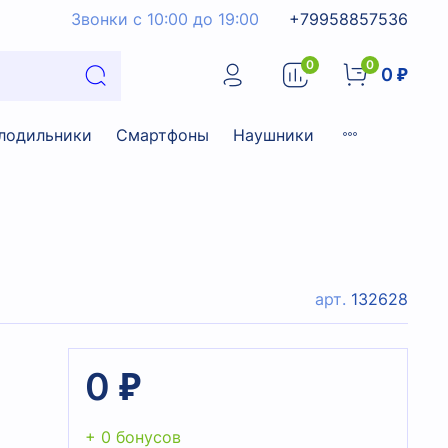
Звонки с 10:00 до 19:00
+79958857536
0
0
0 ₽
лодильники
Смартфоны
Наушники
арт.
132628
0 ₽
+ 0 бонусов