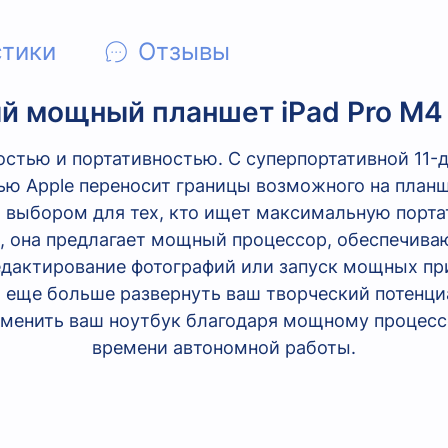
стики
Отзывы
й мощный планшет
iPad Pro
М4
остью и портативностью. С суперпортативной 11
ю Apple переносит границы возможного на планш
ым выбором для тех, кто ищет максимальную порта
, она предлагает мощный процессор, обеспечива
едактирование фотографий или запуск мощных п
ет еще больше развернуть ваш творческий потенци
аменить ваш ноутбук благодаря мощному процессо
времени автономной работы.