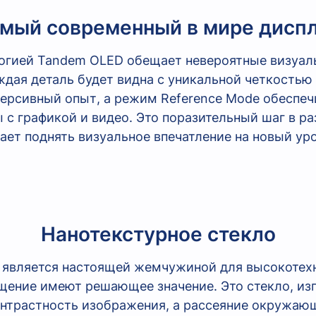
мый современный в мире дисп
ологией Tandem OLED обещает невероятные визуа
ждая деталь будет видна с уникальной четкостью 
рсивный опыт, а режим Reference Mode обеспечив
с графикой и видео. Это поразительный шаг в ра
ает поднять визуальное впечатление на новый уро
Нанотекстурное стекло
й является настоящей жемчужиной для высокотехн
щение имеют решающее значение. Это стекло, изг
онтрастность изображения, а рассеяние окружающ