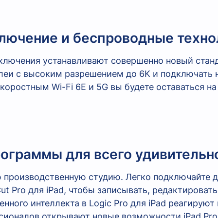
лючение и беспроводные техно
ючения устанавливают совершенно новый станда
леи с высоким разрешением до 6K и подключать 
коростным Wi-Fi 6E и 5G вы будете оставаться на
ограммы для всего удивительн
ю производственную студию. Легко подключайте до
Cut Pro для iPad, чтобы записывать, редактироват
нного интеллекта в Logic Pro для iPad реагирую
сионалов открывают новые возможности iPad Pr