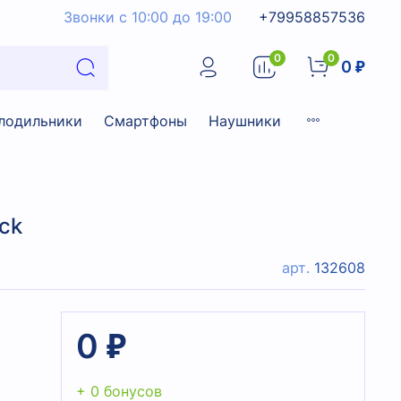
Звонки с 10:00 до 19:00
+79958857536
0
0
0 ₽
лодильники
Смартфоны
Наушники
ack
арт.
132608
0 ₽
+ 0 бонусов