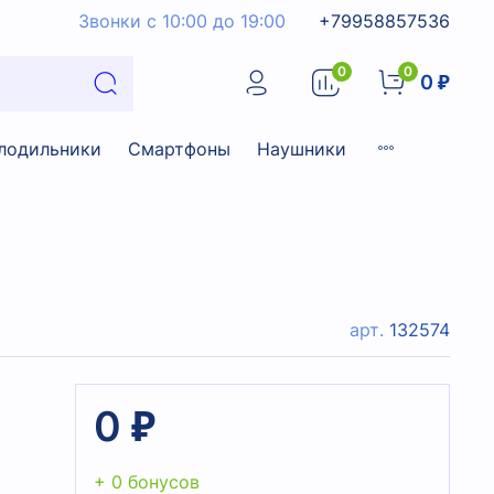
Звонки с 10:00 до 19:00
+79958857536
0
0
0 ₽
лодильники
Смартфоны
Наушники
арт.
132574
0 ₽
+ 0 бонусов