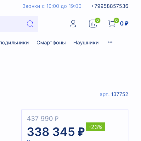
Звонки с 10:00 до 19:00
+79958857536
0
0
0 ₽
лодильники
Смартфоны
Наушники
арт.
137752
437 990 ₽
-23%
338 345 ₽