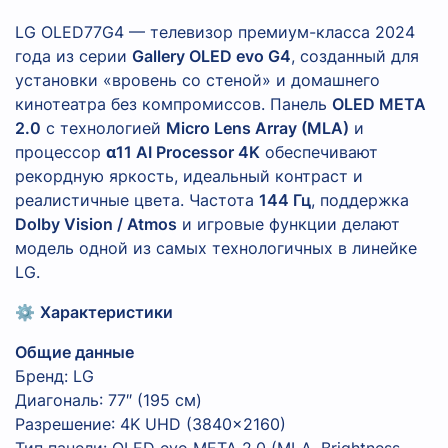
LG OLED77G4 — телевизор премиум-класса 2024
года из серии
Gallery OLED evo G4
, созданный для
установки «вровень со стеной» и домашнего
кинотеатра без компромиссов. Панель
OLED META
2.0
с технологией
Micro Lens Array (MLA)
и
процессор
α11 AI Processor 4K
обеспечивают
рекордную яркость, идеальный контраст и
реалистичные цвета. Частота
144 Гц
, поддержка
Dolby Vision / Atmos
и игровые функции делают
модель одной из самых технологичных в линейке
LG.
⚙️
Характеристики
Общие данные
Бренд: LG
Диагональ: 77″ (195 см)
Разрешение: 4K UHD (3840×2160)
Тип панели: OLED evo META 2.0 (MLA, Brightness