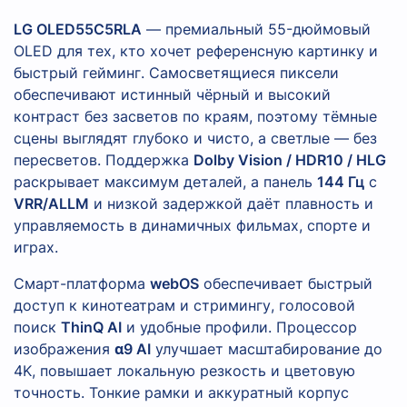
LG OLED55C5RLA
— премиальный 55-дюймовый
OLED для тех, кто хочет референсную картинку и
быстрый гейминг. Самосветящиеся пиксели
обеспечивают истинный чёрный и высокий
контраст без засветов по краям, поэтому тёмные
сцены выглядят глубоко и чисто, а светлые — без
пересветов. Поддержка
Dolby Vision / HDR10 / HLG
раскрывает максимум деталей, а панель
144 Гц
с
VRR/ALLM
и низкой задержкой даёт плавность и
управляемость в динамичных фильмах, спорте и
играх.
Смарт-платформа
webOS
обеспечивает быстрый
доступ к кинотеатрам и стримингу, голосовой
поиск
ThinQ AI
и удобные профили. Процессор
изображения
α9 AI
улучшает масштабирование до
4K, повышает локальную резкость и цветовую
точность. Тонкие рамки и аккуратный корпус