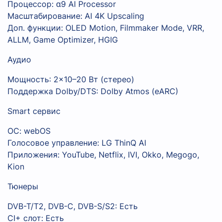
Процессор: α9 AI Processor
Масштабирование: AI 4K Upscaling
Доп. функции: OLED Motion, Filmmaker Mode, VRR,
ALLM, Game Optimizer, HGIG
Аудио
Мощность: 2×10–20 Вт (стерео)
Поддержка Dolby/DTS: Dolby Atmos (eARC)
Smart сервис
ОС: webOS
Голосовое управление: LG ThinQ AI
Приложения: YouTube, Netflix, IVI, Okko, Megogo,
Kion
Тюнеры
DVB-T/T2, DVB-C, DVB-S/S2: Есть
CI+ слот: Есть