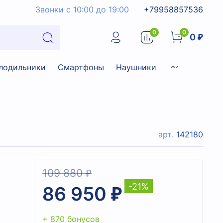
Звонки с 10:00 до 19:00
+79958857536
0
0
0 ₽
лодильники
Смартфоны
Наушники
арт.
142180
109 880 ₽
-21%
86 950 ₽
+ 870 бонусов