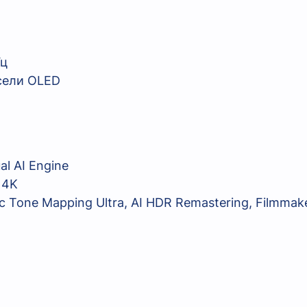
Гц
сели OLED
al AI Engine
 4K
ic Tone Mapping Ultra, AI HDR Remastering, Filmma