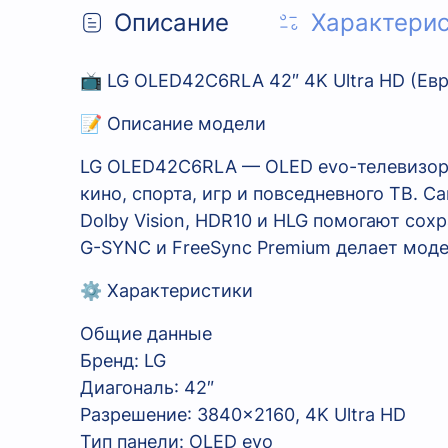
Описание
Характери
📺 LG OLED42C6RLA 42″ 4K Ultra HD (Евро
📝 Описание модели
LG OLED42C6RLA — OLED evo-телевизор 20
кино, спорта, игр и повседневного ТВ.
Dolby Vision, HDR10 и HLG помогают сохр
G-SYNC и FreeSync Premium делает моде
⚙️ Характеристики
Общие данные
Бренд: LG
Диагональ: 42″
Разрешение: 3840×2160, 4K Ultra HD
Тип панели: OLED evo