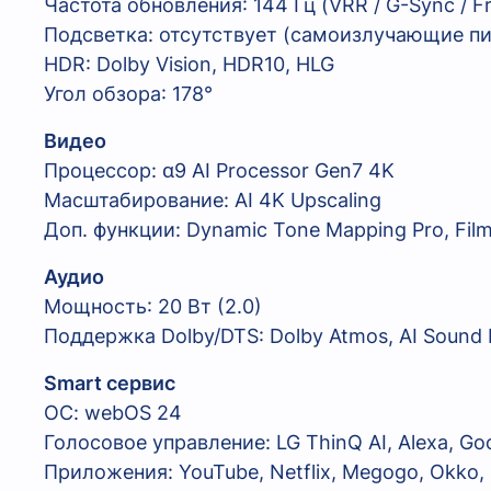
Частота обновления: 144 Гц (VRR / G-Sync / 
Подсветка: отсутствует (самоизлучающие п
HDR: Dolby Vision, HDR10, HLG
Угол обзора: 178°
Видео
Процессор: α9 AI Processor Gen7 4K
Масштабирование: AI 4K Upscaling
Доп. функции: Dynamic Tone Mapping Pro, Fil
Аудио
Мощность: 20 Вт (2.0)
Поддержка Dolby/DTS: Dolby Atmos, AI Sound 
Smart сервис
ОС: webOS 24
Голосовое управление: LG ThinQ AI, Alexa, Goo
Приложения: YouTube, Netflix, Megogo, Okko, 