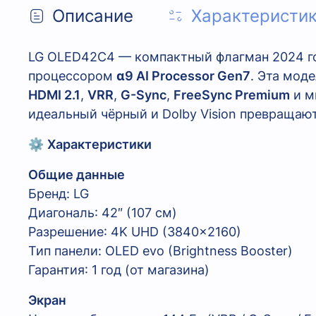
Описание
Характеристи
LG OLED42C4 — компактный флагман 2024 г
процессором
α9 AI Processor Gen7
. Эта мод
HDMI 2.1
,
VRR
,
G-Sync
,
FreeSync Premium
и м
идеальный чёрный и Dolby Vision превращаю
⚙️
Характеристики
Общие данные
Бренд: LG
Диагональ: 42″ (107 см)
Разрешение: 4K UHD (3840×2160)
Тип панели: OLED evo (Brightness Booster)
Гарантия: 1 год (от магазина)
Экран