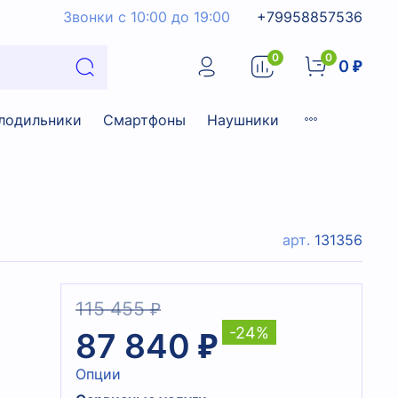
Звонки с 10:00 до 19:00
+79958857536
0
0
0 ₽
лодильники
Смартфоны
Наушники
арт.
131356
115 455 ₽
-24%
87 840 ₽
Опции