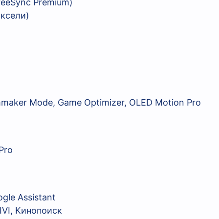
FreeSync Premium)
иксели)
mmaker Mode, Game Optimizer, OLED Motion Pro
Pro
gle Assistant
IVI, Кинопоиск