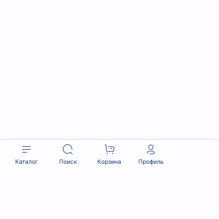
Каталог
Поиск
Корзина
Профиль
Описание
Samsung QE75QN900DUXRU — флагманский
телевизор 2024 года с разрешением
8K
и