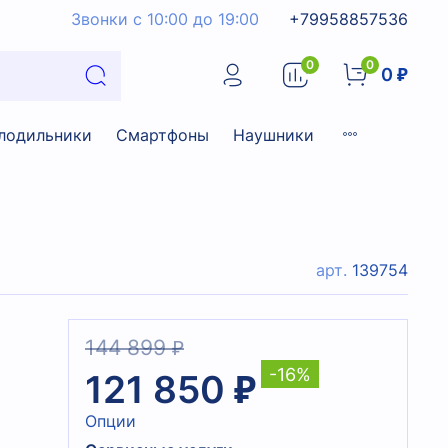
Звонки с 10:00 до 19:00
+79958857536
0
0
0 ₽
лодильники
Смартфоны
Наушники
арт.
139754
144 899 ₽
-16%
121 850 ₽
Опции