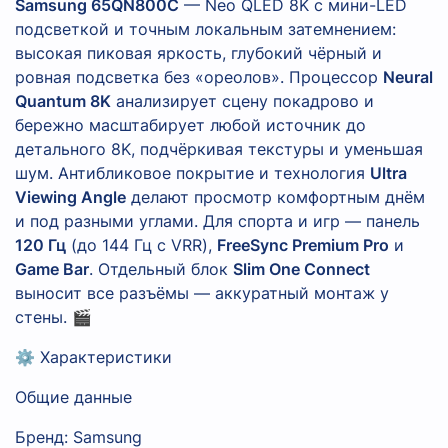
Samsung 65QN800C
— Neo QLED 8K с мини-LED
подсветкой и точным локальным затемнением:
высокая пиковая яркость, глубокий чёрный и
ровная подсветка без «ореолов». Процессор
Neural
Quantum 8K
анализирует сцену покадрово и
бережно масштабирует любой источник до
детального 8K, подчёркивая текстуры и уменьшая
шум. Антибликовое покрытие и технология
Ultra
Viewing Angle
делают просмотр комфортным днём
и под разными углами. Для спорта и игр — панель
120 Гц
(до 144 Гц с VRR),
FreeSync Premium Pro
и
Game Bar
. Отдельный блок
Slim One Connect
выносит все разъёмы — аккуратный монтаж у
стены. 🎬
⚙️ Характеристики
Общие данные
Бренд: Samsung