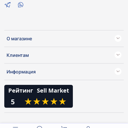
О магазине
Клиентам
Информация
Рейтинг
Sell Market
★
★
★
★
★
★
★
★
★
★
5