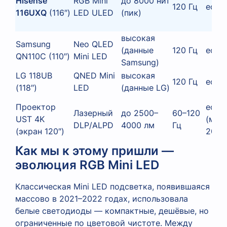
Hisense
RGB Mini
до 8000 нит
120 Гц
есть
116UXQ
(116″)
LED ULED
(пик)
высокая
Samsung
Neo QLED
(данные
120 Гц
есть
QN110C (110″)
Mini LED
Samsung)
LG 118UB
QNED Mini
высокая
120 Гц
есть
(118″)
LED
(данные LG)
Проектор
есть
Лазерный
до 2500–
60–120
UST 4K
(мод
DLP/ALPD
4000 лм
Гц
(экран 120″)
2024
Как мы к этому пришли —
эволюция RGB Mini LED
Классическая Mini LED подсветка, появившаяся
массово в 2021–2022 годах, использовала
белые светодиоды — компактные, дешёвые, но
ограниченные по цветовой чистоте. Между