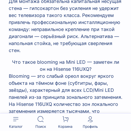
Для монтажа обязательна капитальная несущая
стена — гипсокартон без усиления не удержит
вес телевизора такого класса. Рекомендуем
привлечь профессиональную инсталляционную
команду: неправильное крепление при такой
диагонали — серьёзный риск. Альтернатива —
напольная стойка, не требующая сверления
стен.
Что такое blooming на Mini LED — заметен ли
он на Hisense 116UXQ?
Blooming — это слабый ореол вокруг яркого
объекта на тёмном фоне (субтитры, фары,
звёзды), характерный для всех LCD/Mini LED
панелей из-за принципа зонального затемнения.
На Hisense 116UXQ количество зон локального
затемнения измеряется тысячами, что
минимизирует этот эффект по сравнению с
обычными QLED. RGB Mini LED дополнительно
Каталог
Поиск
Корзина
Профиль