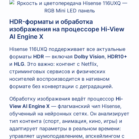
HDR-форматы и обработка
изображения на процессоре Hi-View
AI Engine X
Hisense 116UXQ поддерживает все актуальные
форматы
HDR
— включая
Dolby Vision
,
HDR10+
и
HLG
. Это важно: контент с Netflix,
стриминговых сервисов и физических
носителей воспроизводится в нативном
формате без конвертации с деградацией.
Обработку изображения ведёт процессор
Hi-
View AI Engine X
— флагманский чип Hisense,
обученный на нейронных сетях. Он анализирует
тип контента (спорт, анимация, кино, игры) и
адаптирует параметры в реальном времени:
управляет шумоподавлением, апскейлингом с