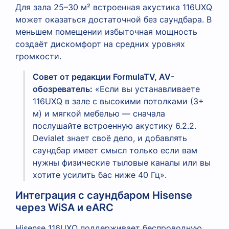
Для зала 25–30 м² встроенная акустика 116UXQ
может оказаться достаточной без саундбара. В
меньшем помещении избыточная мощность
создаёт дискомфорт на средних уровнях
громкости.
Совет от редакции FormulaTV, AV-
обозреватель:
«Если вы устанавливаете
116UXQ в зале с высокими потолками (3+
м) и мягкой мебелью — сначала
послушайте встроенную акустику 6.2.2.
Devialet знает своё дело, и добавлять
саундбар имеет смысл только если вам
нужны физические тыловые каналы или вы
хотите усилить бас ниже 40 Гц».
Интеграция с саундбаром Hisense
через WiSA и eARC
Hisense 116UXQ поддерживает беспроводную