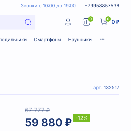
Звонки с 10:00 до 19:00
+79958857536
0
0
0 ₽
лодильники
Смартфоны
Наушники
арт.
132517
67 777 ₽
-12%
59 880 ₽