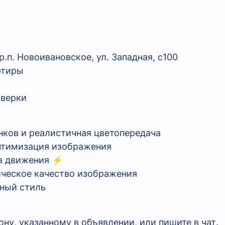
п. Новоивановское, ул. Западная, с100
ртиры
оверки
енков и реалистичная цветопередача
оптимизация изображения
ча движения ⚡
ическое качество изображения
нный стиль
ну, указанному в объявлении, или пишите в чат.