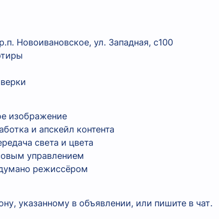
п. Новоивановское, ул. Западная, с100
ртиры
оверки
ое изображение
аботка и апскейл контента
редача света и цвета
совым управлением
задумано режиссёром
ну, указанному в объявлении, или пишите в чат.