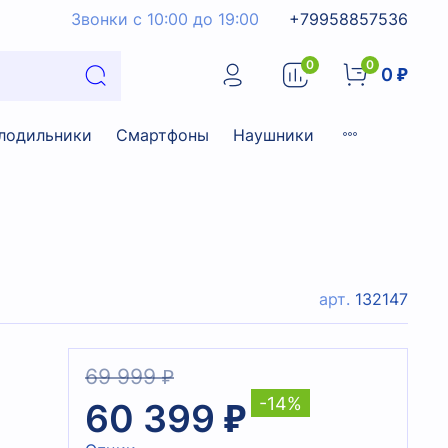
Звонки с 10:00 до 19:00
+79958857536
0
0
0 ₽
лодильники
Смартфоны
Наушники
арт.
132147
69 999 ₽
-14%
60 399 ₽