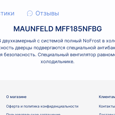
стики
Отзывы
MAUNFELD MFF185NFBG
вухкамерный c системой полный NoFrost в хол
хность дверцы подвергаются специальной антиба
ая безопасность. Специальный вентилятор равном
холодильнике.
О магазине
Клиента
Оферта и политика конфиденциальности
Контакт
Пользовательское соглашение
Доставк