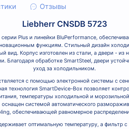
стики
Отзывы
Liebherr CNSDB 5723
 серии Plus и линейки BluPerformance, обеспечи
новационным функциям. Стильный дизайн холодил
й вид. Корпус изготовлен из стали, а двери - из
и. Благодаря обработке SmartSteel, двери устойч
уход за холодильником.
твляется с помощью электронной системы с се
ая технология SmartDevice-Box позволяет контр
итания, температуры холодильной и морозильно
к оснащен системой автоматического разморажи
ling, обеспечивающей равномерное распределени
держивает оптимальную температуру, а фильтр 