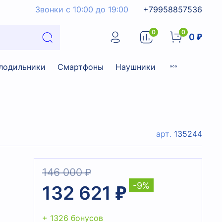
Звонки с 10:00 до 19:00
+79958857536
0
0
0 ₽
лодильники
Смартфоны
Наушники
арт.
135244
146 000 ₽
-9%
132 621 ₽
+ 1326 бонусов