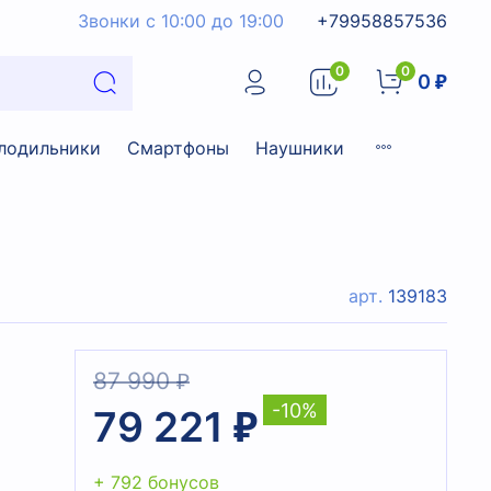
Звонки с 10:00 до 19:00
+79958857536
0
0
0 ₽
лодильники
Смартфоны
Наушники
арт.
139183
87 990 ₽
-10%
79 221 ₽
+ 792 бонусов