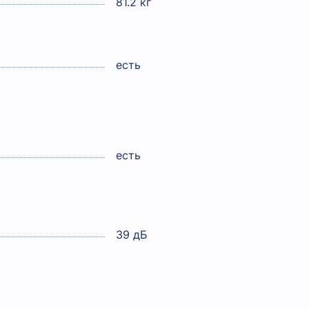
81.2 кг
есть
есть
39 дБ