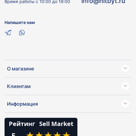
info@hitbyt.ru
Время работы с 10:00 до 19:00
Напишите нам
О магазине
Клиентам
Информация
Рейтинг
Sell Market
★
★
★
★
★
★
★
★
★
★
5