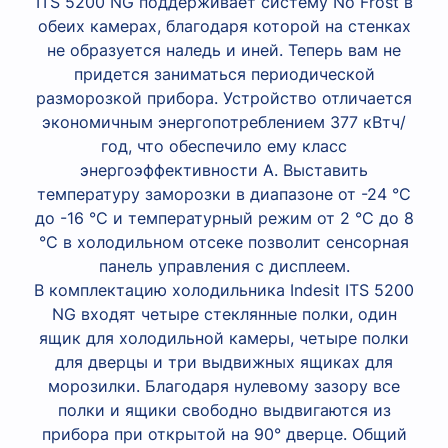
ITS 5200 NG поддерживает систему No Frost в
обеих камерах, благодаря которой на стенках
не образуется наледь и иней. Теперь вам не
придется заниматься периодической
разморозкой прибора. Устройство отличается
экономичным энергопотреблением 377 кВтч/
год, что обеспечило ему класс
энергоэффективности А. Выставить
температуру заморозки в диапазоне от -24 °C
до -16 °C и температурный режим от 2 °C до 8
°C в холодильном отсеке позволит сенсорная
панель управления с дисплеем.
В комплектацию холодильника Indesit ITS 5200
NG входят четыре стеклянные полки, один
ящик для холодильной камеры, четыре полки
для дверцы и три выдвижных ящиках для
морозилки. Благодаря нулевому зазору все
полки и ящики свободно выдвигаются из
прибора при открытой на 90° дверце. Общий